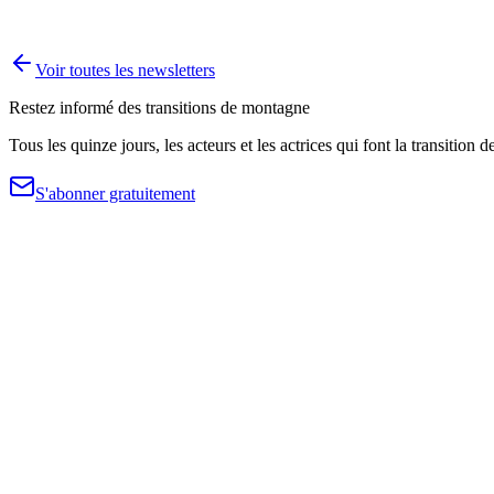
Voir toutes les newsletters
Restez informé des transitions de montagne
Tous les quinze jours, les acteurs et les actrices qui font la transition d
S'abonner gratuitement
Public
Research and analysis platform on climate adaptation and environmen
Contact
The Lab
Presentation
Publications