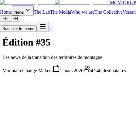
MCM ORG
P
Home
The Lab
The Media
Who we are
The Collective
Versan
News
FR
EN
Toutes les newsletters
Basculer le thème
Édition #35
Les news de la transition des territoires de montagne
Mountain Change Makers
1 mars 2026
4 546
destinataires