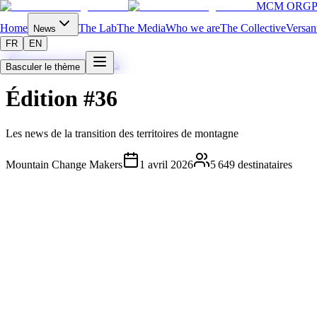
MCM ORG
P
Home
The Lab
The Media
Who we are
The Collective
Versan
News
FR
EN
Toutes les newsletters
Basculer le thème
Édition #36
Les news de la transition des territoires de montagne
Mountain Change Makers
1 avril 2026
5 649
destinataires