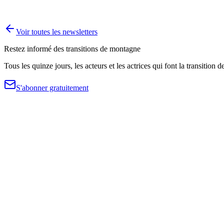
Voir toutes les newsletters
Restez informé des transitions de montagne
Tous les quinze jours, les acteurs et les actrices qui font la transition d
S'abonner gratuitement
Public
Research and analysis platform on climate adaptation and environmen
Contact
The Lab
Presentation
Publications